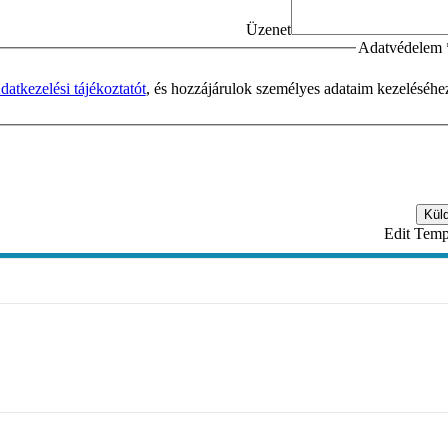
Üzenet
Adatvédelem
datkezelési tájékoztatót
, és hozzájárulok személyes adataim kezeléséhe
Kül
Edit Temp