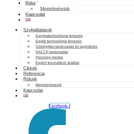
Rólunk
Megjelenéseink
Kapcsolat
Szolgáltatások
Konyhatechnológiai tervezés
Egyéb technológiai tervezés
Üzletnyitási tanácsadás és ügyintézés
HACCP tanácsadás
Pénzügyi mentor
Egyéni konzultáció árakkal
Cikkek
Referencia
Rólunk
Megjelenéseink
Kapcsolat
Facebook-f