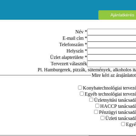
Ajánlatkérés
Név
*
E-mail cím
*
Telefonszám
*
Helyszín
*
Üzlet alapterülete
*
Tervezett választék
Pl. Hamburgerek, pizzák, sütemények, alkoholos it
Mire kéri az árajánlatot
Konyhatechnológiai tervez
Egyéb technológiai tervez
Üzletnyitási tanácsad
HACCP tanácsadá
Pénzügyi tanácsad
Üzleti tanácsad
Egyé