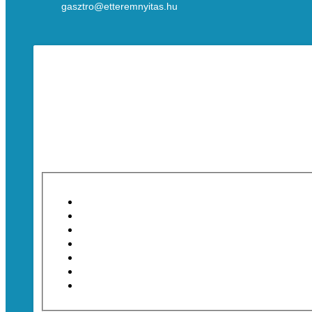
gasztro@etteremnyitas.hu