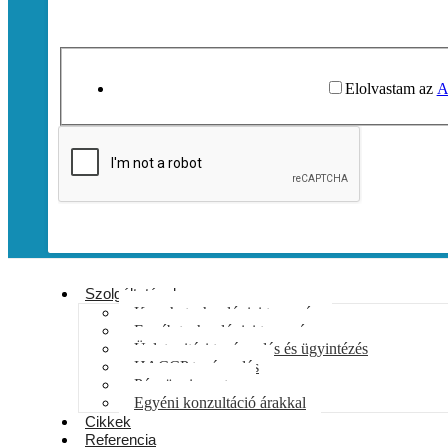
Elolvastam az
A
Szolgáltatások
Konyhatechnológiai tervezés
Egyéb technológiai tervezés
Üzletnyitási tanácsadás és ügyintézés
HACCP tanácsadás
Pénzügyi mentor
Egyéni konzultáció árakkal
Cikkek
Referencia